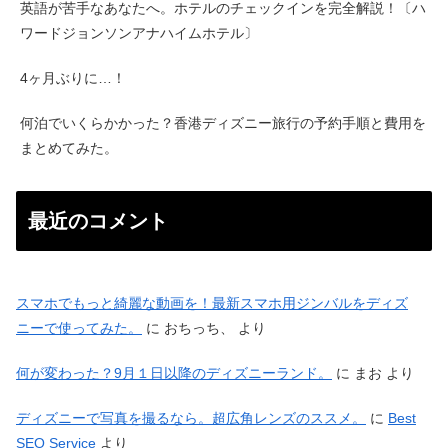
英語が苦手なあなたへ。ホテルのチェックインを完全解説！〔ハ
ワードジョンソンアナハイムホテル〕
4ヶ月ぶりに…！
何泊でいくらかかった？香港ディズニー旅行の予約手順と費用を
まとめてみた。
最近のコメント
スマホでもっと綺麗な動画を！最新スマホ用ジンバルをディズ
ニーで使ってみた。
に
おちっち、
より
何が変わった？9月１日以降のディズニーランド。
に
まお
より
ディズニーで写真を撮るなら。超広角レンズのススメ。
に
Best
SEO Service
より