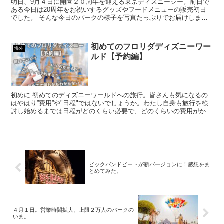
明日、9月４日に開園２０周年を迎える東京ディズニーシー。前日で
ある今日は20周年をお祝いするグッズやフードメニューの販売初日
でした。 そんな今日のパークの様子を写真たっぷりでお届けしま
す。まずは、ショー、装飾編で いざ開園！そこには…！ 2...
初めてのフロリダディズニーワー
海外
ルド【予約編】
初めに 初めてのディズニーワールドへの旅行。皆さんも気になるの
はやはり”費用”や"日程"ではないでしょうか。わたし自身も旅行を検
討し始めるまでは日程がどのくらい必要で、どのくらいの費用がかか
るか全くわかりませんでした。 今回の記事では実際に...
ビックバンドビートが新バージョンに！感想をま
とめてみた。
４月１日。営業時間拡大、上限２万人のパークの
いま。