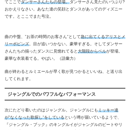
てここで
ダンサーさんたちの
登場。
ダンサーさん見たのいつぶり?
おかえりなさい。あなた達の笑顔とダンスがあってのディズニー
です。とここでまた号泣。
曲の中盤、”お茶の時間のお客さん”として
急に出てくるアリスとメ
リーポピンズ
。目が追いつかない。豪華すぎる。そしてダンサー
さんたちの揃ったダンスに見惚れてると
大階段からベル
が登場。
豪華な衣装着てる。やばい。（語彙力）
曲が終わるとルミエールが早く歌が見つかるといいね、と送り出
してくれます。
ジャングルでのパワフルなパフォーマンス
次にたどり着いたのはジャングル。ジャングルにも
ミッキー達
が”なくなった歌探し”をしている
という噂が届いているようで、
『ジャングル・ブック』のキングルイがジャングルのビートやリ