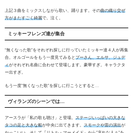
上記３曲をミックスしながら歌い、踊ります。その
曲の織り交ぜ
方がまたすごく綺麗
で。泣く。
ミッキーフレンズ達が集合
“無くなった歌”をそれぞれ探しに行っていたミッキー達４人が再集
合。オルゴールをもう一度見てみると
プーさん、エルサ、ジュデ
ィ
がそれぞれ名曲に合わせて登場します。豪華すぎ。キャラクタ
ー出すぎ。
もう一度”無くなった歌”を探しに行こうとすると…
ヴィランズのシーンでは…
アースラが「私の歌も聴け」と登場。
ステージいっぱいの大きな
タコの足と大きな船
が中央に出てきます。
スモークや雷の演出
が
かっこいい。そして『リトル・マーメイド』から”哀れな人々”を