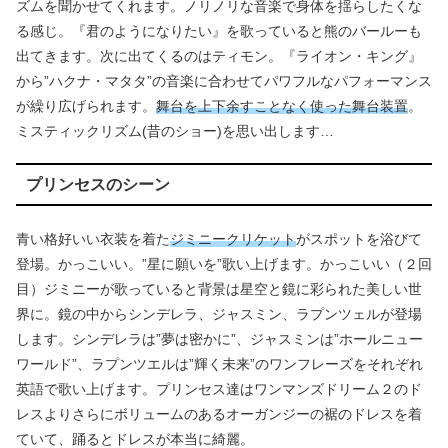
ズムを聞かせてくれます。ノリノリな音楽で身体を揺らしたくな
る感じ。『君のようになりたい』を歌っていると熊のバールーも
出てきます。次に出てくるのはティモン。『ライオン・キング』
から”ハクナ・マタタ”の音楽に合わせてパワフルなパフォーマンス
が繰り広げられます。
舞台を上下余すことなく使った舞台装置
。
ミスティックリズム(昔のショー)を思い出します…
プリンセスのシーン
青い格好いい衣装を着た
ジミニークリケット
がスポットを浴びて
登場。かっこいい。”星に願いを”歌い上げます。かっこいい（２回
目）ジミニーが歌っていると背景は星空と鏡に彩られた美しい世
界に。鏡の中からシンデレラ、ジャスミン、ラプンツェルが登場
します。シンデレラは”夢は密かに”、ジャスミンは”ホールニュー
ワールド”、ラプンツエルは”輝く未来”のワンフレーズをそれぞれ
英語で歌い上げます。プリンセス達はワンマンズドリーム２のド
レスよりさらにボリュームのあるオーガンジーの裾のドレスを着
ていて、踊るとドレスが本当に綺麗。