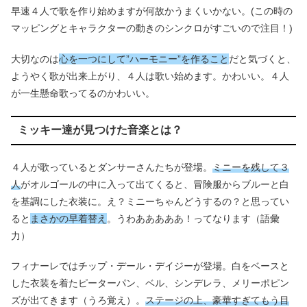
早速４人で歌を作り始めますが何故かうまくいかない。(この時の
マッピングとキャラクターの動きのシンクロがすごいので注目！)
大切なのは
心を一つにして”ハーモニー”を作ること
だと気づくと、
ようやく歌が出来上がり、４人は歌い始めます。かわいい。４人
が一生懸命歌ってるのかわいい。
ミッキー達が見つけた音楽とは？
４人が歌っているとダンサーさんたちが登場。
ミニーを残して３
人
がオルゴールの中に入って出てくると、冒険服からブルーと白
を基調にした衣装に。え？ミニーちゃんどうするの？と思ってい
ると
まさかの早着替え
。うわあああああ！ってなります（語彙
力）
フィナーレではチップ・デール・デイジーが登場。白をベースと
した衣装を着たピーターパン、ベル、シンデレラ、メリーポピン
ズが出てきます（うろ覚え）。
ステージの上、豪華すぎてもう目