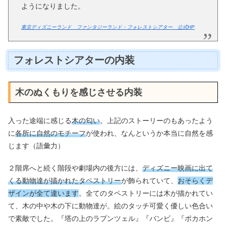
ようになりました。
東京ディズニーランド ファンタジーランド・フォレストシアター 公式HP
フォレストシアターの内装
木のぬくもりを感じさせる内装
入った途端に感じる
木の匂い
。上記のストーリーのもあったよう
に
各所に自然のモチーフ
が使われ、なんというか本当に自然を感
じます（語彙力）
２階席へと続く階段や劇場内の後方には、
ディズニー映画に出て
くる動物達が描かれたタペストリー
が飾られていて、
おそらくデ
ザインが全て違います
。全てのタペストリーには木が描かれてい
て、木の中や木の下に動物達が。絵のタッチ可愛く優しい色合い
で素敵でした。『塔の上のラプンツェル』『バンビ』『ポカホン