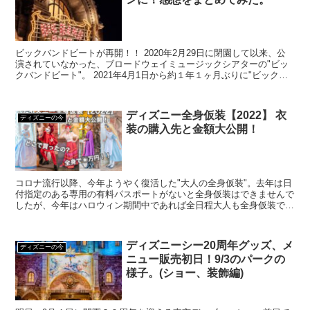
ビックバンドビートが再開！！ 2020年2月29日に閉園して以来、公
演されていなかった、ブロードウェイミュージックシアターの"ビッ
クバンドビート"。 2021年4月1日から約１年１ヶ月ぶりに"ビックバ
ンドビート ア・スペシャルトリート"とし...
ディズニー全身仮装【2022】 衣
ディズニーの今
装の購入先と金額大公開！
コロナ流行以降、今年ようやく復活した"大人の全身仮装"。去年は日
付指定のある専用の有料パスポートがないと全身仮装はできませんで
したが、今年はハロウィン期間中であれば全日程大人も全身仮装でき
るようになりました。 仮装をする人にとって気になるの...
ディズニーシー20周年グッズ、メ
ディズニーの今
ニュー販売初日！9/3のパークの
様子。(ショー、装飾編)