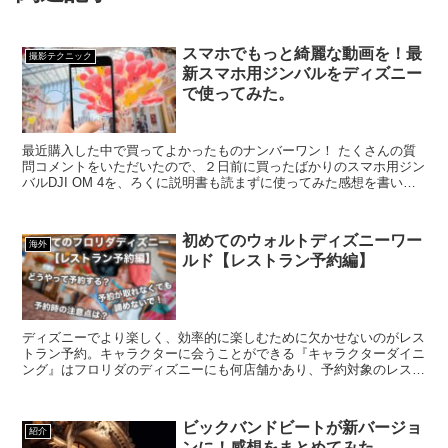
スマホでもっと綺麗な動画を！最
撮影テクニック
新スマホ用ジンバルをディズニー
で使ってみた。
最近購入した中で買ってよかったものナンバーワン！ たくさんの質
問コメントをいただいたので、２日前に買ったばかりのスマホ用ジン
バルDJI OM 4を、ろくに説明書も読まずに使ってみた感想を書いて
見ました！ 購入のきっかけ 私のインスタグラムを...
初めてのウォルトディズニーワー
海外
ルド【レストラン予約編】
ディズニーでより楽しく、効率的に楽しむために欠かせないのがレス
トラン予約。キャラクターに会うことができる『キャラクターダイニ
ング』はフロリダのディズニーにも何店舗かあり、予約対象のレスト
ランになります。 キャラクターダイニングはわたし自身も...
ビックバンドビートが新バージョ
紹介
ンに！感想をまとめてみた。