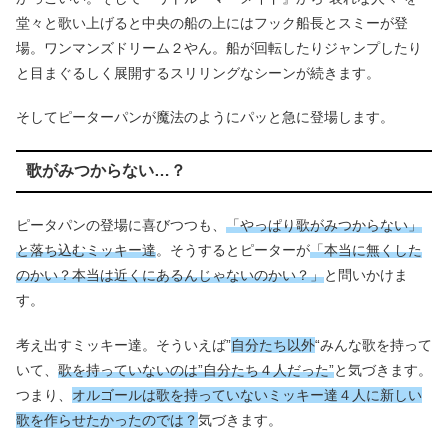
堂々と歌い上げると中央の船の上にはフック船長とスミーが登
場。ワンマンズドリーム２やん。船が回転したりジャンプしたり
と目まぐるしく展開するスリリングなシーンが続きます。
そしてピーターパンが魔法のようにパッと急に登場します。
歌がみつからない…？
ピータパンの登場に喜びつつも、
「やっぱり歌がみつからない」
と落ち込むミッキー達
。そうするとピーターが
「
本当に無くした
のかい？本当は近くにあるんじゃないのかい？」
と問いかけま
す。
考え出すミッキー達。そういえば”
自分たち以外
“みんな歌を持って
いて、
歌を持っていないのは”自分たち４人だった”
と気づきます。
つまり、
オルゴールは歌を持っていないミッキー達４人に新しい
歌を作らせたかったのでは？
気づきます。