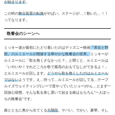
が始まります
。
この時の
舞台装置の転換
がやばい。ステージが…！動いた…！！
ってなります。
晩餐会のシーンへ
ミッキー達が最初にたどり着いたのはディズニー映画
『美女と野
獣』のルミエールが開催する華やかな晩餐会の世界。
ミッキーが
ルミエールに「歌を無くさなかった？」と聞くと、ルミエールは
「いやいや！それどころか歌で最高のおもてなしができるよ！」
とルミエールが話します。
どうやら歌を無くしたのはルミエール
ではない
ようです。え…待って…ルミエールが話してる…テーブ
ルイズウェイティング(シーで昔やっていたショー)やん…とまず一
回放心状態。そんな私を差し置いて始まる曲はもちろん”一人ぼっ
ちの晩餐会”です。
曲とともに奥から出てくる
大階段
。ヤバい。でかい。豪華。そし