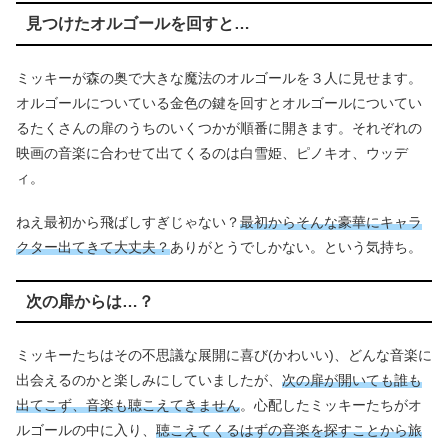
見つけたオルゴールを回すと…
ミッキーが森の奥で大きな魔法のオルゴールを３人に見せます。
オルゴールについている金色の鍵を回すとオルゴールについてい
るたくさんの扉のうちのいくつかが順番に開きます。それぞれの
映画の音楽に合わせて出てくるのは白雪姫、ピノキオ、ウッデ
ィ。
ねえ最初から飛ばしすぎじゃない？
最初からそんな豪華にキャラ
クター出てきて大丈夫？
ありがとうでしかない。という気持ち。
次の扉からは…？
ミッキーたちはその不思議な展開に喜び(かわいい)、どんな音楽に
出会えるのかと楽しみにしていましたが、
次の扉が開いても誰も
出てこず、音楽も聴こえてきません
。心配したミッキーたちがオ
ルゴールの中に入り、
聴こえてくるはずの音楽を探すことから旅