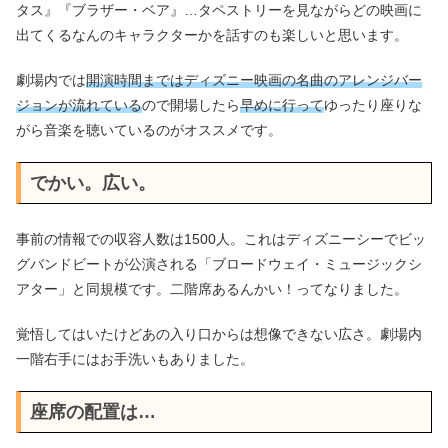
タス』『ブラザー・ベア』…タペストリーを見ながらどの映画に
出てくるなんのキャラクターかを話すのも楽しいと思います。
劇場内では
開演時間まではディズニー映画の名曲のアレンジバー
ジョンが流れている
ので開場したら
早めに行って
ゆったり座りな
がら音楽を聴いているのがオススメです。
でかい。広い。
事前の情報での収容人数は1500人。これはディズニーシーでビッ
グバンドビートが公演される「ブロードウェイ・ミュージックシ
アター」と同規模です。二階席あるんかい！ってなりました。
覚悟してはいたけどあの入り口からは想像できない広さ。劇場内
一階右手にはお手洗いもありました。
座席の配置は…