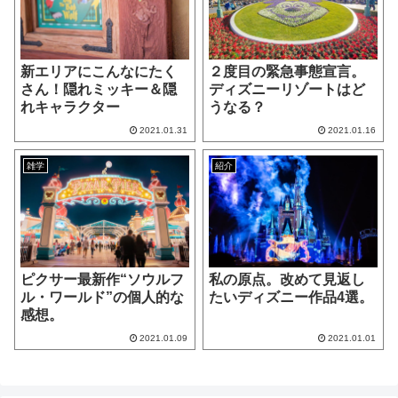
新エリアにこんなにたく
２度目の緊急事態宣言。
さん！隠れミッキー＆隠
ディズニーリゾートはど
れキャラクター
うなる？
2021.01.31
2021.01.16
雑学
紹介
ピクサー最新作“ソウルフ
私の原点。改めて見返し
ル・ワールド”の個人的な
たいディズニー作品4選。
感想。
2021.01.09
2021.01.01