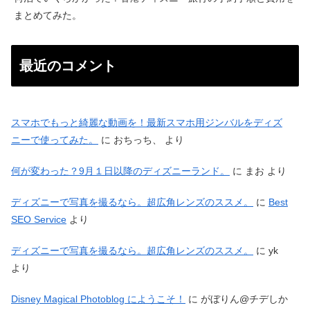
まとめてみた。
最近のコメント
スマホでもっと綺麗な動画を！最新スマホ用ジンバルをディズ
ニーで使ってみた。
に
おちっち、
より
何が変わった？9月１日以降のディズニーランド。
に
まお
より
ディズニーで写真を撮るなら。超広角レンズのススメ。
に
Best
SEO Service
より
ディズニーで写真を撮るなら。超広角レンズのススメ。
に
yk
より
Disney Magical Photoblog にようこそ！
に
がぼりん@チデしか