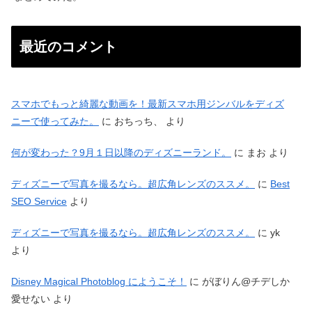
最近のコメント
スマホでもっと綺麗な動画を！最新スマホ用ジンバルをディズ
ニーで使ってみた。
に
おちっち、
より
何が変わった？9月１日以降のディズニーランド。
に
まお
より
ディズニーで写真を撮るなら。超広角レンズのススメ。
に
Best
SEO Service
より
ディズニーで写真を撮るなら。超広角レンズのススメ。
に
yk
より
Disney Magical Photoblog にようこそ！
に
がぼりん@チデしか
愛せない
より