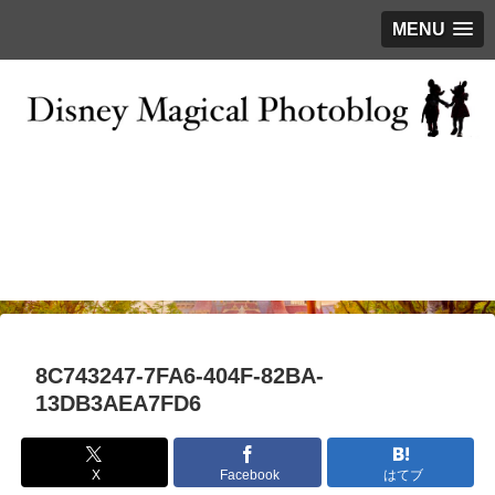
MENU
お問い合わせ
撮影テクニック
写真で巡るTDR
ディズニーの今
はじめに
8C743247-7FA6-404F-82BA-
13DB3AEA7FD6
X
Facebook
はてブ