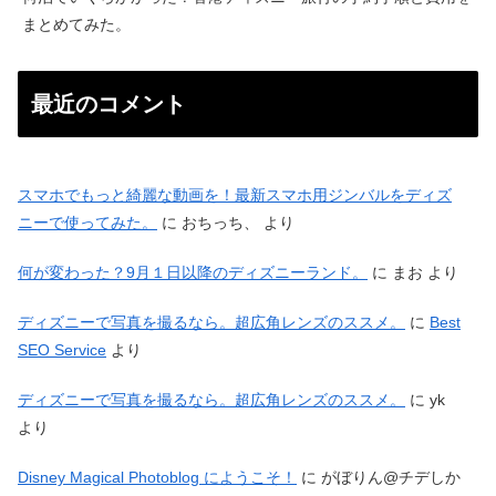
まとめてみた。
最近のコメント
スマホでもっと綺麗な動画を！最新スマホ用ジンバルをディズ
ニーで使ってみた。
に
おちっち、
より
何が変わった？9月１日以降のディズニーランド。
に
まお
より
ディズニーで写真を撮るなら。超広角レンズのススメ。
に
Best
SEO Service
より
ディズニーで写真を撮るなら。超広角レンズのススメ。
に
yk
より
Disney Magical Photoblog にようこそ！
に
がぼりん@チデしか