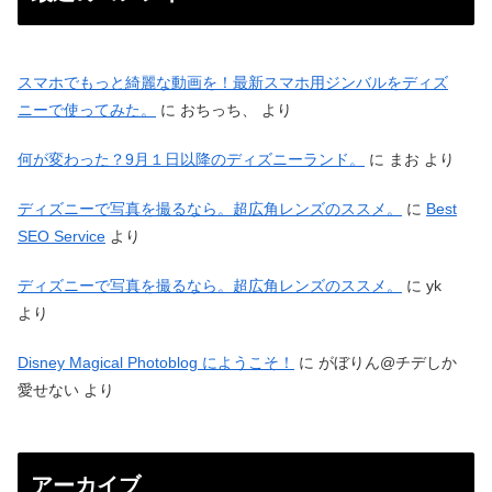
スマホでもっと綺麗な動画を！最新スマホ用ジンバルをディズ
ニーで使ってみた。
に
おちっち、
より
何が変わった？9月１日以降のディズニーランド。
に
まお
より
ディズニーで写真を撮るなら。超広角レンズのススメ。
に
Best
SEO Service
より
ディズニーで写真を撮るなら。超広角レンズのススメ。
に
yk
より
Disney Magical Photoblog にようこそ！
に
がぼりん@チデしか
愛せない
より
アーカイブ