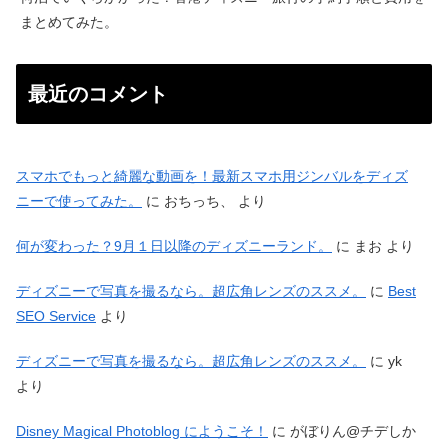
まとめてみた。
最近のコメント
スマホでもっと綺麗な動画を！最新スマホ用ジンバルをディズ
ニーで使ってみた。
に
おちっち、
より
何が変わった？9月１日以降のディズニーランド。
に
まお
より
ディズニーで写真を撮るなら。超広角レンズのススメ。
に
Best
SEO Service
より
ディズニーで写真を撮るなら。超広角レンズのススメ。
に
yk
より
Disney Magical Photoblog にようこそ！
に
がぼりん@チデしか