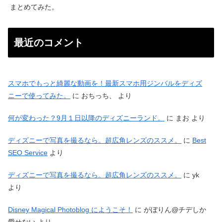
まとめてみた。
最近のコメント
スマホでもっと綺麗な動画を！最新スマホ用ジンバルをディズ
ニーで使ってみた。
に
おちっち、
より
何が変わった？9月１日以降のディズニーランド。
に
まお
より
ディズニーで写真を撮るなら。超広角レンズのススメ。
に
Best
SEO Service
より
ディズニーで写真を撮るなら。超広角レンズのススメ。
に
yk
より
Disney Magical Photoblog にようこそ！
に
がぼりん@チデしか