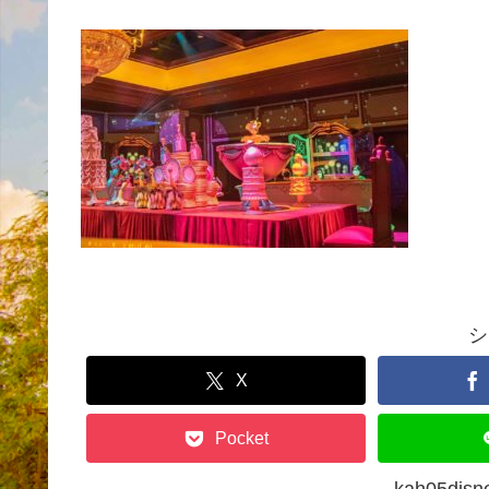
シ
X
Pocket