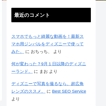
最近のコメント
スマホでもっと綺麗な動画を！最新ス
マホ用ジンバルをディズニーで使って
みた。
に
おちっち、
より
何が変わった？9月１日以降のディズニ
ーランド。
に
まお
より
ディズニーで写真を撮るなら。超広角
レンズのススメ。
に
Best SEO Service
より