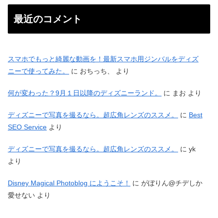
最近のコメント
スマホでもっと綺麗な動画を！最新スマホ用ジンバルをディズ
ニーで使ってみた。
に
おちっち、
より
何が変わった？9月１日以降のディズニーランド。
に
まお
より
ディズニーで写真を撮るなら。超広角レンズのススメ。
に
Best
SEO Service
より
ディズニーで写真を撮るなら。超広角レンズのススメ。
に
yk
より
Disney Magical Photoblog にようこそ！
に
がぼりん@チデしか
愛せない
より