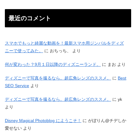
最近のコメント
スマホでもっと綺麗な動画を！最新スマホ用ジンバルをディズ
ニーで使ってみた。
に
おちっち、
より
何が変わった？9月１日以降のディズニーランド。
に
まお
より
ディズニーで写真を撮るなら。超広角レンズのススメ。
に
Best
SEO Service
より
ディズニーで写真を撮るなら。超広角レンズのススメ。
に
yk
より
Disney Magical Photoblog にようこそ！
に
がぼりん@チデしか
愛せない
より