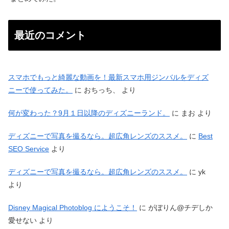
最近のコメント
スマホでもっと綺麗な動画を！最新スマホ用ジンバルをディズ
ニーで使ってみた。
に
おちっち、
より
何が変わった？9月１日以降のディズニーランド。
に
まお
より
ディズニーで写真を撮るなら。超広角レンズのススメ。
に
Best
SEO Service
より
ディズニーで写真を撮るなら。超広角レンズのススメ。
に
yk
より
Disney Magical Photoblog にようこそ！
に
がぼりん@チデしか
愛せない
より