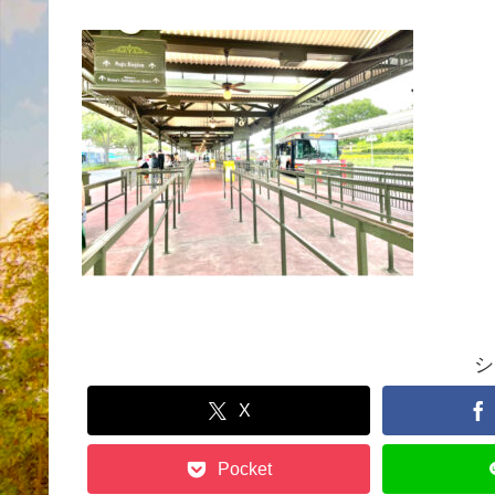
シ
X
Pocket