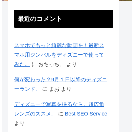
最近のコメント
スマホでもっと綺麗な動画を！最新ス
マホ用ジンバルをディズニーで使って
みた。
に
おちっち、
より
何が変わった？9月１日以降のディズニ
ーランド。
に
まお
より
ディズニーで写真を撮るなら。超広角
レンズのススメ。
に
Best SEO Service
より