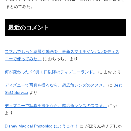
まとめてみた。
最近のコメント
スマホでもっと綺麗な動画を！最新スマホ用ジンバルをディズ
ニーで使ってみた。
に
おちっち、
より
何が変わった？9月１日以降のディズニーランド。
に
まお
より
ディズニーで写真を撮るなら。超広角レンズのススメ。
に
Best
SEO Service
より
ディズニーで写真を撮るなら。超広角レンズのススメ。
に
yk
より
Disney Magical Photoblog にようこそ！
に
がぼりん@チデしか