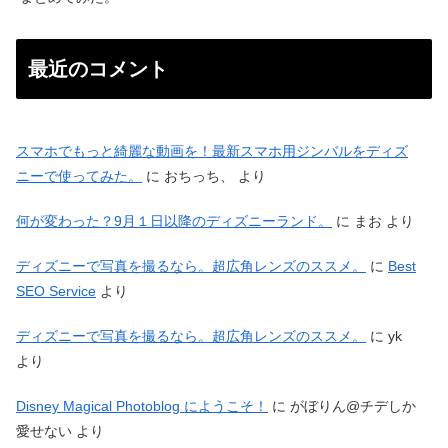
最近のコメント
スマホでもっと綺麗な動画を！最新スマホ用ジンバルをディズ
ニーで使ってみた。
に
おちっち、
より
何が変わった？9月１日以降のディズニーランド。
に
まお
より
ディズニーで写真を撮るなら。超広角レンズのススメ。
に
Best
SEO Service
より
ディズニーで写真を撮るなら。超広角レンズのススメ。
に
yk
より
Disney Magical Photoblog にようこそ！
に
がぼりん@チデしか
愛せない
より