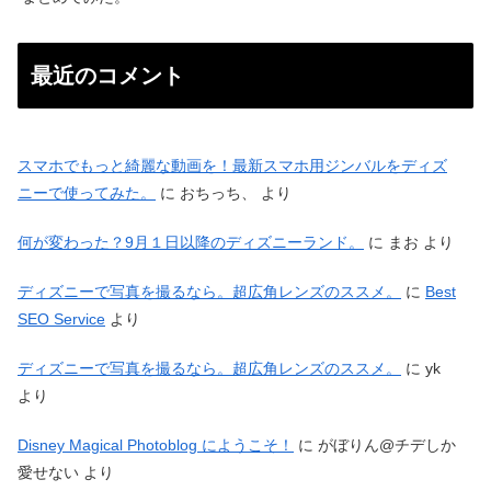
最近のコメント
スマホでもっと綺麗な動画を！最新スマホ用ジンバルをディズ
ニーで使ってみた。
に
おちっち、
より
何が変わった？9月１日以降のディズニーランド。
に
まお
より
ディズニーで写真を撮るなら。超広角レンズのススメ。
に
Best
SEO Service
より
ディズニーで写真を撮るなら。超広角レンズのススメ。
に
yk
より
Disney Magical Photoblog にようこそ！
に
がぼりん@チデしか
愛せない
より