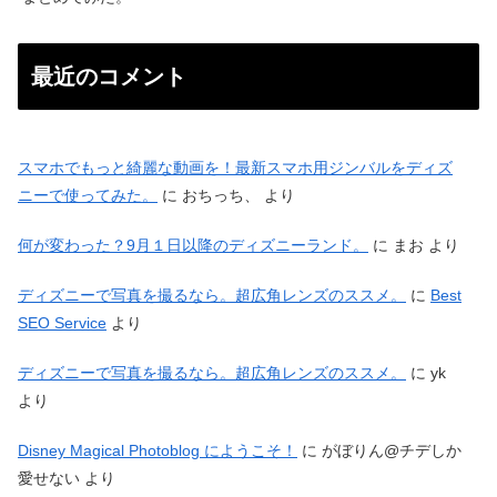
最近のコメント
スマホでもっと綺麗な動画を！最新スマホ用ジンバルをディズ
ニーで使ってみた。
に
おちっち、
より
何が変わった？9月１日以降のディズニーランド。
に
まお
より
ディズニーで写真を撮るなら。超広角レンズのススメ。
に
Best
SEO Service
より
ディズニーで写真を撮るなら。超広角レンズのススメ。
に
yk
より
Disney Magical Photoblog にようこそ！
に
がぼりん@チデしか
愛せない
より