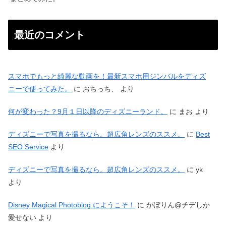
最近のコメント
スマホでもっと綺麗な動画を！最新スマホ用ジンバルをディズ
ニーで使ってみた。
に
おちっち、
より
何が変わった？9月１日以降のディズニーランド。
に
まお
より
ディズニーで写真を撮るなら。超広角レンズのススメ。
に
Best
SEO Service
より
ディズニーで写真を撮るなら。超広角レンズのススメ。
に
yk
より
Disney Magical Photoblog にようこそ！
に
がぼりん@チデしか
愛せない
より