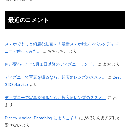
最近のコメント
スマホでもっと綺麗な動画を！最新スマホ用ジンバルをディズ
ニーで使ってみた。
に
おちっち、
より
何が変わった？9月１日以降のディズニーランド。
に
まお
より
ディズニーで写真を撮るなら。超広角レンズのススメ。
に
Best
SEO Service
より
ディズニーで写真を撮るなら。超広角レンズのススメ。
に
yk
より
Disney Magical Photoblog にようこそ！
に
がぼりん@チデしか
愛せない
より