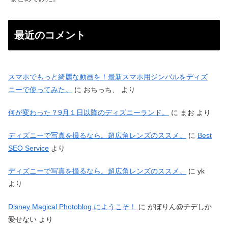
最近のコメント
スマホでもっと綺麗な動画を！最新スマホ用ジンバルをディズ
ニーで使ってみた。
に
おちっち、
より
何が変わった？9月１日以降のディズニーランド。
に
まお
より
ディズニーで写真を撮るなら。超広角レンズのススメ。
に
Best
SEO Service
より
ディズニーで写真を撮るなら。超広角レンズのススメ。
に
yk
より
Disney Magical Photoblog にようこそ！
に
がぼりん@チデしか
愛せない
より