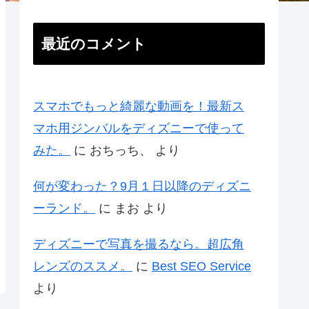
最近のコメント
スマホでもっと綺麗な動画を！最新ス
マホ用ジンバルをディズニーで使って
みた。
に
おちっち、
より
何が変わった？9月１日以降のディズニ
ーランド。
に
まお
より
ディズニーで写真を撮るなら。超広角
レンズのススメ。
に
Best SEO Service
より