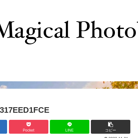
撮影テクニック
写真で巡るTDR
ディズニーの
3317EED1FCE
Pocket
LINE
コピー