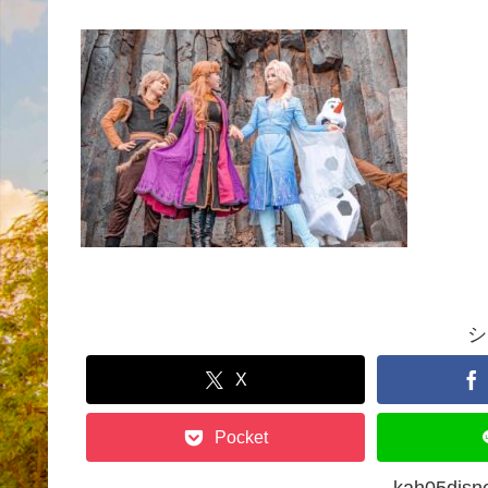
シ
X
Pocket