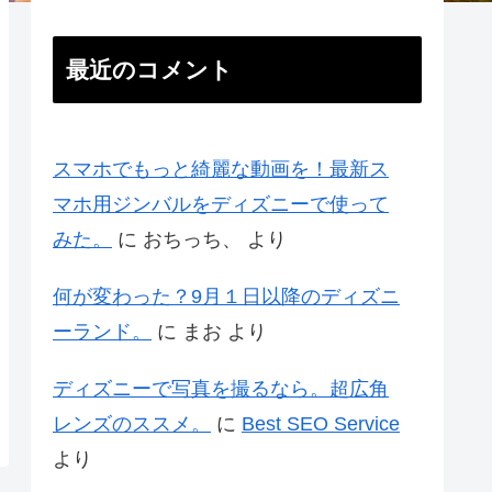
最近のコメント
スマホでもっと綺麗な動画を！最新ス
マホ用ジンバルをディズニーで使って
みた。
に
おちっち、
より
何が変わった？9月１日以降のディズニ
ーランド。
に
まお
より
ディズニーで写真を撮るなら。超広角
レンズのススメ。
に
Best SEO Service
より