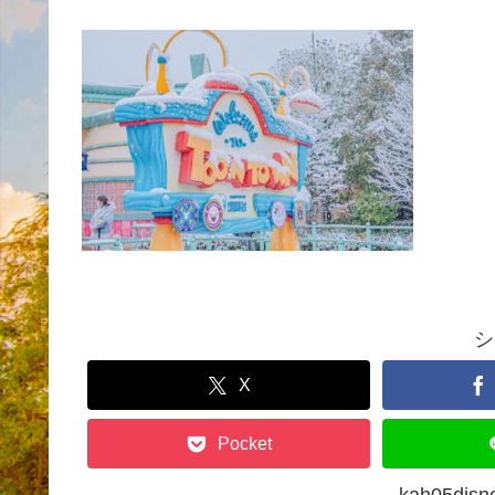
シ
X
Pocket