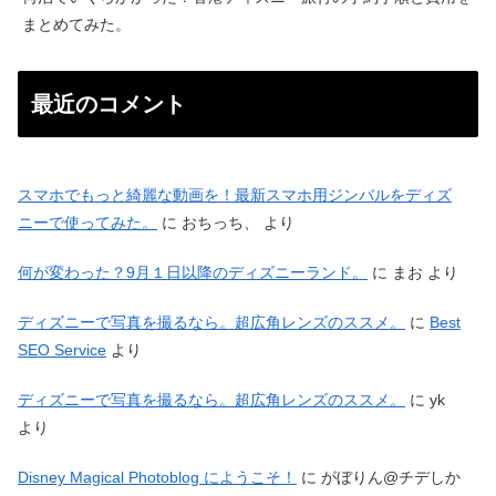
まとめてみた。
最近のコメント
スマホでもっと綺麗な動画を！最新スマホ用ジンバルをディズ
ニーで使ってみた。
に
おちっち、
より
何が変わった？9月１日以降のディズニーランド。
に
まお
より
ディズニーで写真を撮るなら。超広角レンズのススメ。
に
Best
SEO Service
より
ディズニーで写真を撮るなら。超広角レンズのススメ。
に
yk
より
Disney Magical Photoblog にようこそ！
に
がぼりん@チデしか