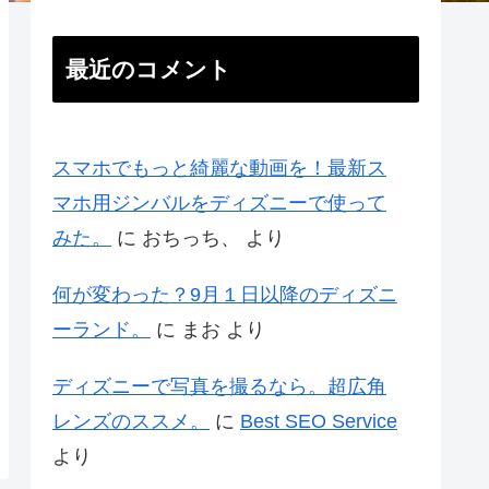
最近のコメント
スマホでもっと綺麗な動画を！最新ス
マホ用ジンバルをディズニーで使って
みた。
に
おちっち、
より
何が変わった？9月１日以降のディズニ
ーランド。
に
まお
より
ディズニーで写真を撮るなら。超広角
レンズのススメ。
に
Best SEO Service
より