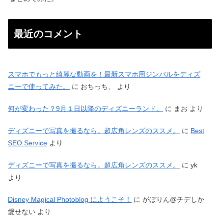
最近のコメント
スマホでもっと綺麗な動画を！最新スマホ用ジンバルをディズ
ニーで使ってみた。
に
おちっち、
より
何が変わった？9月１日以降のディズニーランド。
に
まお
より
ディズニーで写真を撮るなら。超広角レンズのススメ。
に
Best
SEO Service
より
ディズニーで写真を撮るなら。超広角レンズのススメ。
に
yk
より
Disney Magical Photoblog にようこそ！
に
がぼりん@チデしか
愛せない
より