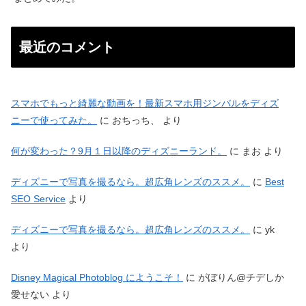
最近のコメント
スマホでもっと綺麗な動画を！最新スマホ用ジンバルをディズ
ニーで使ってみた。
に
おちっち、
より
何が変わった？9月１日以降のディズニーランド。
に
まお
より
ディズニーで写真を撮るなら。超広角レンズのススメ。
に
Best
SEO Service
より
ディズニーで写真を撮るなら。超広角レンズのススメ。
に
yk
より
Disney Magical Photoblog にようこそ！
に
がぼりん@チデしか
愛せない
より