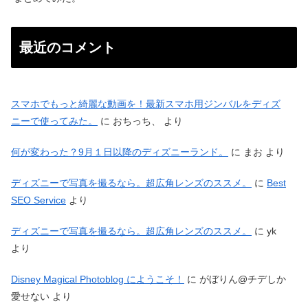
最近のコメント
スマホでもっと綺麗な動画を！最新スマホ用ジンバルをディズ
ニーで使ってみた。
に
おちっち、
より
何が変わった？9月１日以降のディズニーランド。
に
まお
より
ディズニーで写真を撮るなら。超広角レンズのススメ。
に
Best
SEO Service
より
ディズニーで写真を撮るなら。超広角レンズのススメ。
に
yk
より
Disney Magical Photoblog にようこそ！
に
がぼりん@チデしか
愛せない
より