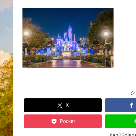
シ
X
Pocket
kah05d