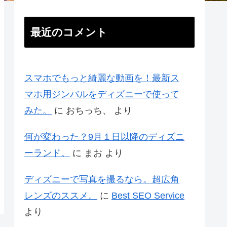
最近のコメント
スマホでもっと綺麗な動画を！最新ス
マホ用ジンバルをディズニーで使って
みた。
に
おちっち、
より
何が変わった？9月１日以降のディズニ
ーランド。
に
まお
より
ディズニーで写真を撮るなら。超広角
レンズのススメ。
に
Best SEO Service
より