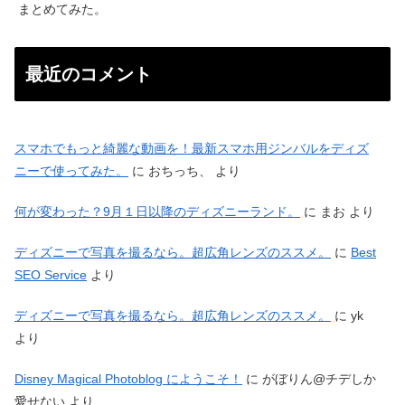
まとめてみた。
最近のコメント
スマホでもっと綺麗な動画を！最新スマホ用ジンバルをディズ
ニーで使ってみた。
に
おちっち、
より
何が変わった？9月１日以降のディズニーランド。
に
まお
より
ディズニーで写真を撮るなら。超広角レンズのススメ。
に
Best
SEO Service
より
ディズニーで写真を撮るなら。超広角レンズのススメ。
に
yk
より
Disney Magical Photoblog にようこそ！
に
がぼりん@チデしか
愛せない
より