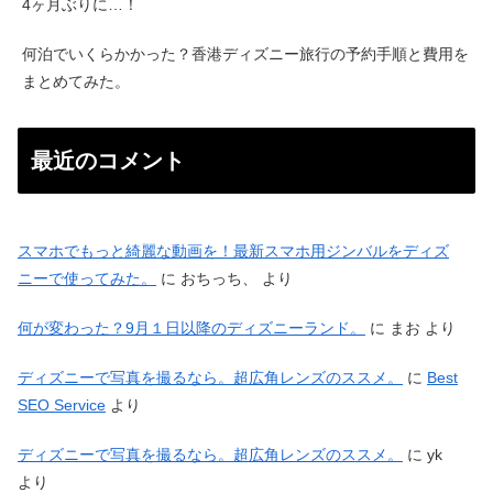
4ヶ月ぶりに…！
何泊でいくらかかった？香港ディズニー旅行の予約手順と費用を
まとめてみた。
最近のコメント
スマホでもっと綺麗な動画を！最新スマホ用ジンバルをディズ
ニーで使ってみた。
に
おちっち、
より
何が変わった？9月１日以降のディズニーランド。
に
まお
より
ディズニーで写真を撮るなら。超広角レンズのススメ。
に
Best
SEO Service
より
ディズニーで写真を撮るなら。超広角レンズのススメ。
に
yk
より