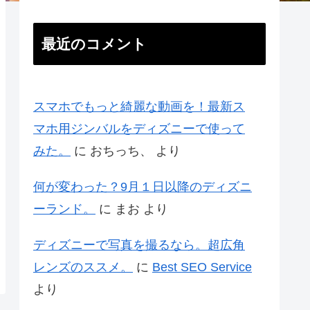
最近のコメント
スマホでもっと綺麗な動画を！最新ス
マホ用ジンバルをディズニーで使って
みた。
に
おちっち、
より
何が変わった？9月１日以降のディズニ
ーランド。
に
まお
より
ディズニーで写真を撮るなら。超広角
レンズのススメ。
に
Best SEO Service
より