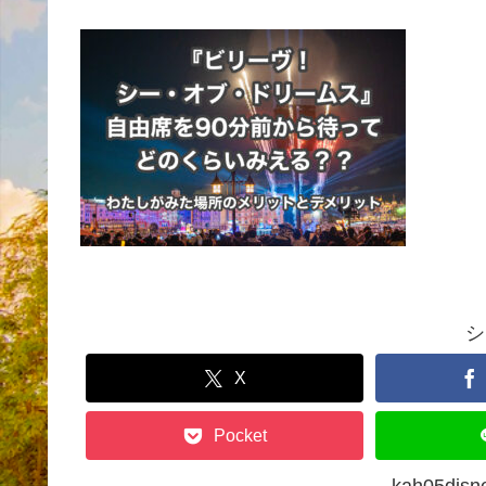
シ
X
Pocket