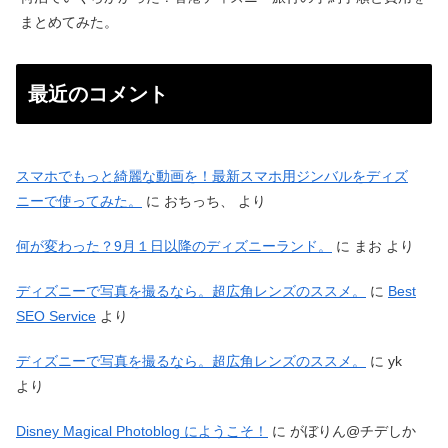
まとめてみた。
最近のコメント
スマホでもっと綺麗な動画を！最新スマホ用ジンバルをディズ
ニーで使ってみた。
に
おちっち、
より
何が変わった？9月１日以降のディズニーランド。
に
まお
より
ディズニーで写真を撮るなら。超広角レンズのススメ。
に
Best
SEO Service
より
ディズニーで写真を撮るなら。超広角レンズのススメ。
に
yk
より
Disney Magical Photoblog にようこそ！
に
がぼりん@チデしか