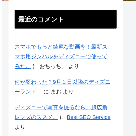
最近のコメント
スマホでもっと綺麗な動画を！最新ス
マホ用ジンバルをディズニーで使って
みた。
に
おちっち、
より
何が変わった？9月１日以降のディズニ
ーランド。
に
まお
より
ディズニーで写真を撮るなら。超広角
レンズのススメ。
に
Best SEO Service
より